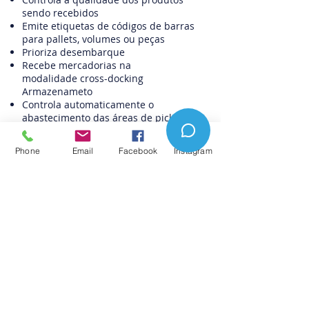
sendo recebidos
Emite etiquetas de códigos de barras
para pallets, volumes ou peças
Prioriza desembarque
Recebe mercadorias na
modalidade cross-docking
Armazenameto
Controla automaticamente o
abastecimento das áreas de picking
Controla diferentes estruturas de
armazenagem como: porta pallets,
Phone
Email
Facebook
Instagram
prateleiras, blocos, flow box
Define os endereços dos produtos a
serem armazenados, tais como: zona,
rotatividade ou família de produtos.